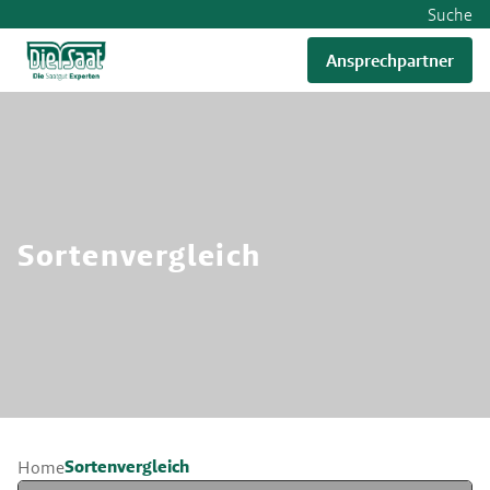
Suche
Ansprechpartner
RWA
Sortenvergleich
Sortenvergleich
Home