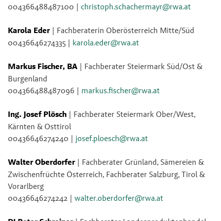
004366488487100 |
christoph.schachermayr@rwa.at
Karola Eder 
| Fachberaterin Oberösterreich Mitte/Süd
00436646274335 | 
karola.eder@rwa.at
Markus Fischer, BA 
| Fachberater Steiermark Süd/Ost & 
Burgenland
004366488487096 |
markus.fischer@rwa.at
Ing. Josef Plösch 
| Fachberater Steiermark Ober/West, 
Kärnten & Osttirol
00436646274240 |
josef.ploesch@rwa.at
Walter Oberdorfer 
| Fachberater Grünland, Sämereien & 
Zwischenfrüchte Österreich, Fachberater Salzburg, Tirol & 
Vorarlberg
00436646274242 |
walter.oberdorfer@rwa.at