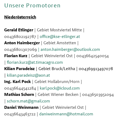
Unsere Promotoren
Niederösterreich
Gerald Etlinger 
| Gebiet Mostviertel Mitte | 
00436802192787 |
office@kse-etlinger.at
Anton Haimberger 
| Gebiet Amstetten | 
00436801307069
| anton.haimberger@outlook.com
Florian Kurz 
| Gebiet Weinviertel Ost | 00436642540054 
|
florian.kurz@at.timacagro.com
Kilian Paradeisz
 | Gebiet Bruck/Leitha | 004369913497078 
| 
kilian.paradeisz@aon.at
Ing. Karl Pock 
| Gebiet Hollabrunn/Horn | 
00436644541284 |
karl.pock@icloud.com
Mathias Schorn 
| Gebiet Wiener Becken | 00436503951094 
|
schorn.mat@gmail.com
Daniel Weinmann 
| Gebiet Weinviertel Ost | 
00436643463722 |
daniweinmann@hotmail.com