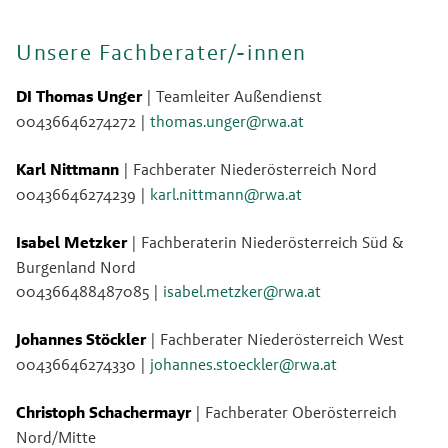
Unsere Fachberater/-innen
DI Thomas Unger 
| Teamleiter Außendienst
00436646274272 |
thomas.unger@rwa.at
Karl Nittmann 
| Fachberater Niederösterreich Nord
00436646274239 |
karl.nittmann@rwa.at
Isabel Metzker 
| Fachberaterin Niederösterreich Süd & 
Burgenland Nord
004366488487085 |
isabel.metzker@rwa.at
Johannes Stöckler 
| Fachberater Niederösterreich West
00436646274330 |
johannes.stoeckler@rwa.at
Christoph Schachermayr 
| Fachberater Oberösterreich 
Nord/Mitte