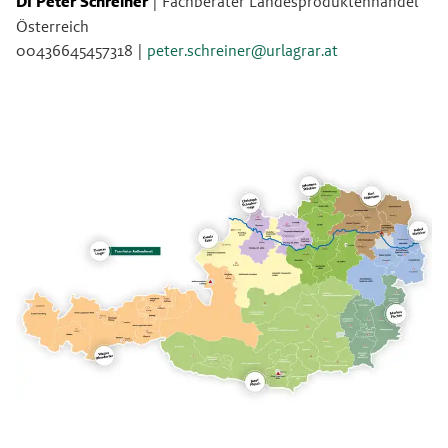
DI Peter Schreiner 
| Fachberater Landesproduktenhandel 
Österreich
00436645457318 |
peter.schreiner@urlagrar.at