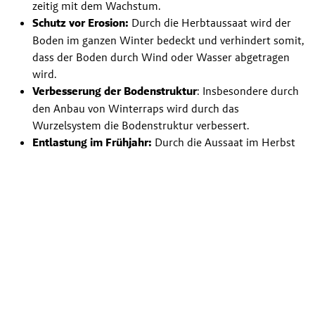
zeitig mit dem Wachstum.
Schutz vor Erosion: 
Durch die Herbtaussaat wird der 
Boden im ganzen Winter bedeckt und verhindert somit, 
dass der Boden durch Wind oder Wasser abgetragen 
wird.
Verbesserung der Bodenstruktur
: Insbesondere durch 
den Anbau von Winterraps wird durch das 
Wurzelsystem die Bodenstruktur verbessert.
Entlastung im Frühjahr:
 Durch die Aussaat im Herbst 
wird das arbeitsintensive Frühjahr entlastet, da die 
Arbeiten am Feld besser über das Jahr verteilt werden.
Bessere Stickstoffeffizienz: 
Durch die frühe 
Entwicklung können Winterkulturen Nährstoffe 
effizienter aufnehmen und Verluste reduzieren.
Richtige Sortenwahl für den
Herbstanbau