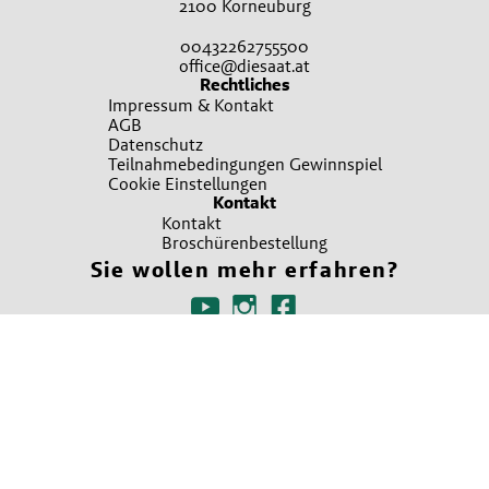
2100 Korneuburg
00432262755500
office@diesaat.at
Rechtliches
Impressum & Kontakt
AGB
Datenschutz
Teilnahmebedingungen Gewinnspiel
Cookie Einstellungen
Kontakt
Kontakt
Broschürenbestellung
Sie wollen mehr erfahren?
Ansprechpartner finden
Irrtümer, Satz und Druckfehler vorbehalten. Verwendete Fotos sind teilweise
Symbolfotos. Bitte um Verständnis, dass nicht immer alle beworbenen Produkte
in allen Verkaufsstellen sofort vorrätig sein können. Es gelten die Allgemeinen
Geschäftsbedingungen, die auf Verlangen unentgeltlich übermittelt werden
können. Für nähere Informationen zu den Produkten wenden Sie sich bitte an