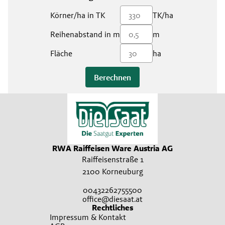
Körner/ha in TK
TK/ha
Reihenabstand in m
m
Fläche
ha
Berechnen
RWA Raiffeisen Ware Austria AG
Raiffeisenstraße 1
2100 Korneuburg
00432262755500
office@diesaat.at
Rechtliches
Impressum & Kontakt