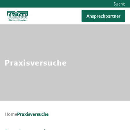
Suche
Ansprechpartner
RWA
Praxisversuche
Praxisversuche
Home