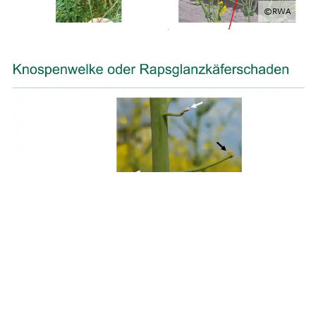
©
RWA
©
RWA