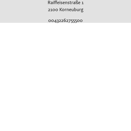
Raiffeisenstraße 1
2100 Korneuburg
00432262755500
office@diesaat.at
Rechtliches
Impressum & Kontakt
AGB
Datenschutz
Teilnahmebedingungen Gewinnspiel
Cookie Einstellungen
Kontakt
Kontakt
Broschürenbestellung
Sie wollen mehr erfahren?
Ansprechpartner finden
Irrtümer, Satz und Druckfehler vorbehalten. Verwendete Fotos sind teilweise
Symbolfotos. Bitte um Verständnis, dass nicht immer alle beworbenen Produkte
in allen Verkaufsstellen sofort vorrätig sein können. Es gelten die Allgemeinen