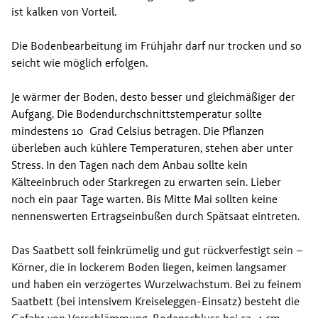
ist kalken von Vorteil.
Die Bodenbearbeitung im Frühjahr darf nur trocken und so 
seicht wie möglich erfolgen.
Je wärmer der Boden, desto besser und gleichmäßiger der 
Aufgang. Die Bodendurchschnittstemperatur sollte 
mindestens 10  Grad Celsius betragen. Die Pflanzen 
überleben auch kühlere Temperaturen, stehen aber unter 
Stress. 
In den Tagen nach dem Anbau sollte kein 
Kälteeinbruch oder Starkregen zu erwarten sein. Lieber 
noch ein paar Tage warten. Bis Mitte Mai sollten keine 
nennenswerten Ertragseinbußen durch Spätsaat eintreten.
Das Saatbett soll feinkrümelig und gut rückverfestigt sein – 
Körner, die in lockerem Boden liegen, keimen langsamer 
und haben ein verzögertes Wurzelwachstum. Bei zu feinem 
Saatbett (bei intensivem Kreiseleggen-Einsatz) besteht die 
Gefahr von Verschlämmung. Bodenschluss bei ca. 4 cm 