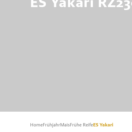
ES Yakari RZ2
ES Yakari
Home
Frühjahr
Mais
Frühe Reife