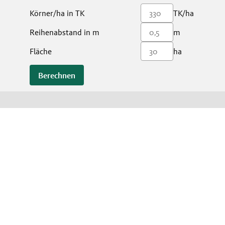
Körner/ha in TK
TK/ha
Reihenabstand in m
m
Fläche
ha
Berechnen
s
Kontakt
 & Kontakt
Kontakt
Broschürenbestellung
tz
bedingungen Gewinnspiel
stellungen
 teilweise Symbolfotos. Bitte um Verständnis, dass nicht immer alle beworbenen