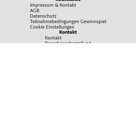
Impressum & Kontakt
AGB
Datenschutz
Teilnahmebedingungen Gewinnspiel
Cookie Einstellungen
Kontakt
Kontakt
Broschürenbestellung
Sie wollen mehr erfahren?
Ansprechpartner finden
Irrtümer, Satz und Druckfehler vorbehalten. Verwendete Fotos sind teilweise
Symbolfotos. Bitte um Verständnis, dass nicht immer alle beworbenen Produkte
in allen Verkaufsstellen sofort vorrätig sein können. Es gelten die Allgemeinen
Geschäftsbedingungen, die auf Verlangen unentgeltlich übermittelt werden
können. Für nähere Informationen zu den Produkten wenden Sie sich bitte an
Ihre Lagerhaus-Filiale oder Ihren sonstigen Saatguthändler..
© 2026