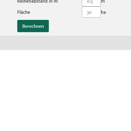
Reihenabstand in m
m
Fläche
ha
Berechnen
s
Kontakt
 & Kontakt
Kontakt
Broschürenbestellung
tz
bedingungen Gewinnspiel
stellungen
 teilweise Symbolfotos. Bitte um Verständnis, dass nicht immer alle beworbenen
 gelten die Allgemeinen Geschäftsbedingungen, die auf Verlangen unentgeltlich
ukten wenden Sie sich bitte an Ihre Lagerhaus-Filiale oder Ihren sonstigen
atguthändler..