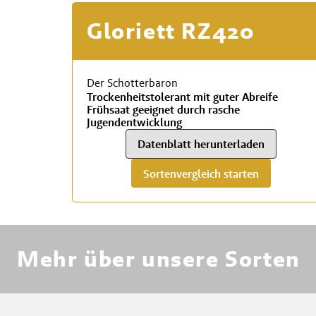
Gloriett RZ420
Der Schotterbaron
Trockenheitstolerant mit guter Abreife
Frühsaat geeignet durch rasche
Jugendentwicklung
Datenblatt herunterladen
Sortenvergleich starten
RWA
Mehr über unsere Sorten