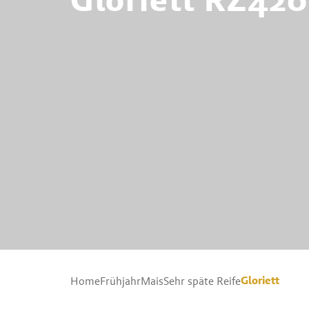
Gloriett
Home
Frühjahr
Mais
Sehr späte Reife