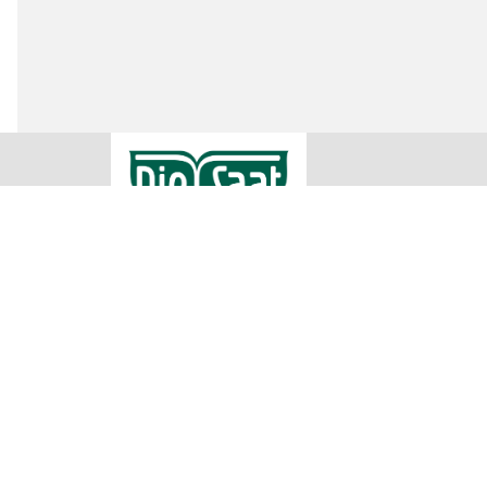
RWA Raiffeisen Ware Austria AG
Rechtliche
Impressum
Raiffeisenstraße 1
AGB
2100 Korneuburg
Datenschu
Teilnahme
00432262755500
Cookie Ein
office@diesaat.at
Irrtümer, Satz und Druckfehler vorbehalten. Verwendete Fotos sind
Produkte in allen Verkaufsstellen sofort vorrätig sein können. Es
übermittelt werden können. Für nähere Informationen zu den Prod
Sa