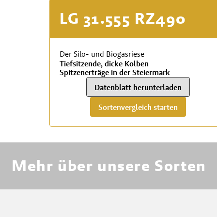
LG 31.555 RZ490
Der Silo- und Biogasriese
Tiefsitzende, dicke Kolben
Spitzenerträge in der Steiermark
Datenblatt herunterladen
Sortenvergleich starten
RWA
Mehr über unsere Sorten