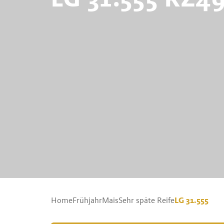
LG 31.555
Home
Frühjahr
Mais
Sehr späte Reife