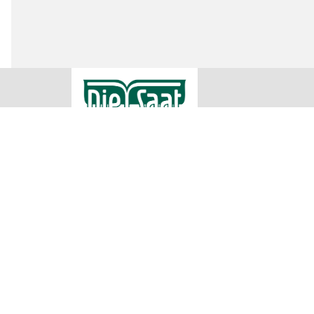
RWA Raiffeisen Ware Austria AG
Rechtliche
Impressum
Raiffeisenstraße 1
AGB
2100 Korneuburg
Datenschu
Teilnahme
00432262755500
Cookie Ein
office@diesaat.at
Irrtümer, Satz und Druckfehler vorbehalten. Verwendete Fotos sind
Produkte in allen Verkaufsstellen sofort vorrätig sein können. Es
übermittelt werden können. Für nähere Informationen zu den Prod
Sa