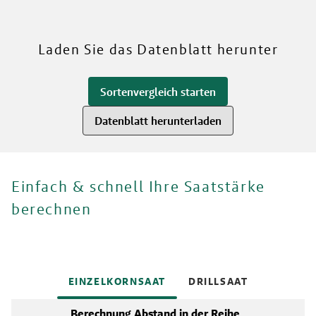
RWA
Mehr über unsere Sorten
Laden Sie das Datenblatt herunter
Sortenvergleich starten
Datenblatt herunterladen
Einfach & schnell Ihre Saatstärke
berechnen
EINZELKORNSAAT
DRILLSAAT
Berechnung Abstand in der Reihe