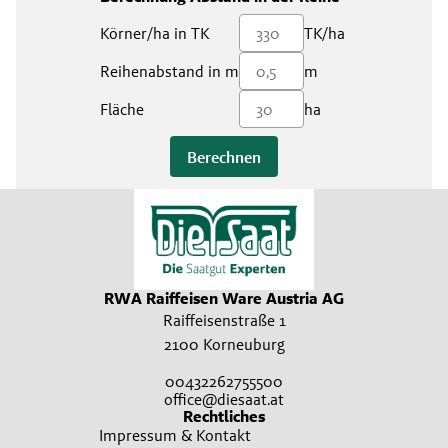
Körner/ha in TK
TK/ha
Reihenabstand in m
m
Fläche
ha
Berechnen
RWA Raiffeisen Ware Austria AG
Raiffeisenstraße 1
2100 Korneuburg
00432262755500
office@diesaat.at
Rechtliches
Impressum & Kontakt