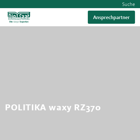
Suche
Ansprechpartner
RWA
POLITIKA waxy RZ370