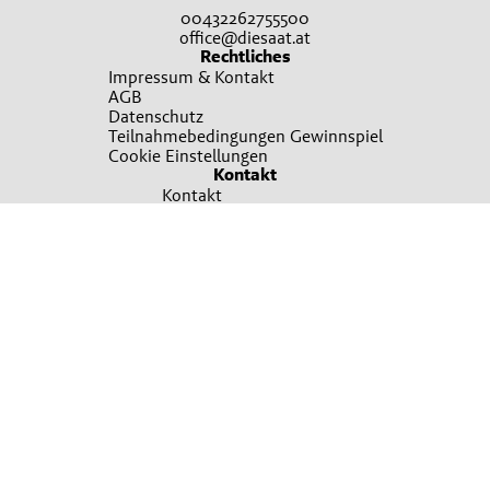
00432262755500
office@diesaat.at
Rechtliches
Impressum & Kontakt
AGB
Datenschutz
Teilnahmebedingungen Gewinnspiel
Cookie Einstellungen
Kontakt
Kontakt
Broschürenbestellung
Sie wollen mehr erfahren?
Ansprechpartner finden
Irrtümer, Satz und Druckfehler vorbehalten. Verwendete Fotos sind teilweise
Symbolfotos. Bitte um Verständnis, dass nicht immer alle beworbenen Produkte
in allen Verkaufsstellen sofort vorrätig sein können. Es gelten die Allgemeinen
Geschäftsbedingungen, die auf Verlangen unentgeltlich übermittelt werden
können. Für nähere Informationen zu den Produkten wenden Sie sich bitte an
Ihre Lagerhaus-Filiale oder Ihren sonstigen Saatguthändler..