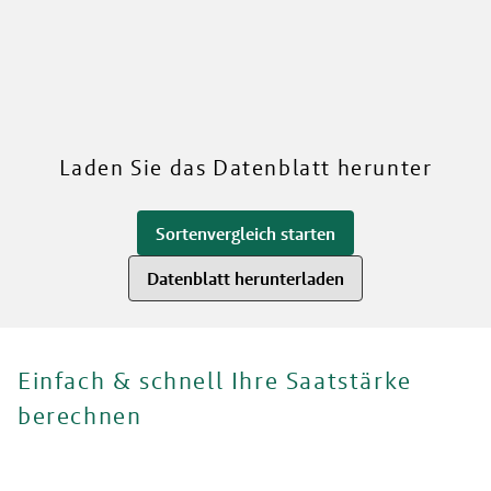
RWA
Mehr über unsere Sorten
Laden Sie das Datenblatt herunter
Sortenvergleich starten
Datenblatt herunterladen
Einfach & schnell Ihre Saatstärke
berechnen