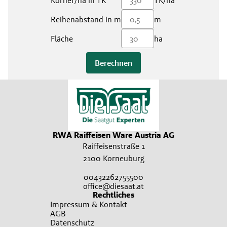
Körner/ha in TK
TK/ha
Reihenabstand in m
m
Fläche
ha
Berechnen
RWA Raiffeisen Ware Austria AG
Raiffeisenstraße 1
2100 Korneuburg
00432262755500
office@diesaat.at
Rechtliches
Impressum & Kontakt
AGB
Datenschutz