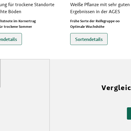
ung für trockene Standorte
Weiße Pflanze mit sehr guten
chte Böden
Ergebnissen in der AGES
hstnote im Kornertrag
Frühe Sorte der Reifegruppe 00
für trockene Sommer
Optimale Wuchshöhe
endetails
Sortendetails
Verglei