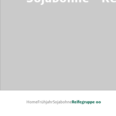
Reifegruppe 00
Home
Frühjahr
Sojabohne