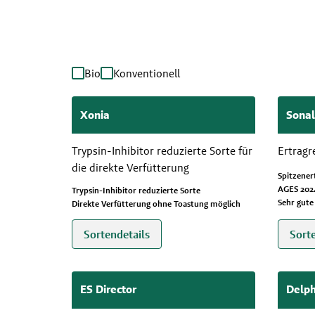
Bio
Konventionell
Xonia
Sonal
Trypsin-Inhibitor reduzierte Sorte für
Ertragr
die direkte Verfütterung
Spitzener
AGES 202
Trypsin-Inhibitor reduzierte Sorte
Sehr gute
Direkte Verfütterung ohne Toastung möglich
Sortendetails
Sort
ES Director
Delph