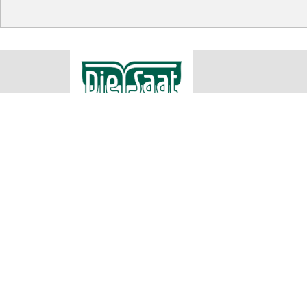
RWA Raiffeisen Ware Austria AG
Rechtliche
Impressum
Raiffeisenstraße 1
AGB
2100 Korneuburg
Datenschu
Teilnahme
00432262755500
Cookie Ein
office@diesaat.at
Irrtümer, Satz und Druckfehler vorbehalten. Verwendete Fotos sind
Produkte in allen Verkaufsstellen sofort vorrätig sein können. Es
übermittelt werden können. Für nähere Informationen zu den Prod
Sa