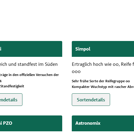
i
Simpol
eich und standfest im Süden
Ertraglich hoch wie 00, Reife 
000
träge in den offiziellen Versuchen der
4
Sehr frühe Sorte der Reifegruppe 00
 Standfestigkeit
Kompakter Wuchstyp mit rascher Abre
endetails
Sortendetails
i PZO
Astronomix