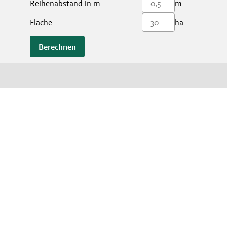
Reihenabstand in m
m
Fläche
ha
Berechnen
s
Kontakt
 & Kontakt
Kontakt
Broschürenbestellung
tz
bedingungen Gewinnspiel
stellungen
 teilweise Symbolfotos. Bitte um Verständnis, dass nicht immer alle beworbenen
 gelten die Allgemeinen Geschäftsbedingungen, die auf Verlangen unentgeltlich
ukten wenden Sie sich bitte an Ihre Lagerhaus-Filiale oder Ihren sonstigen
atguthändler..