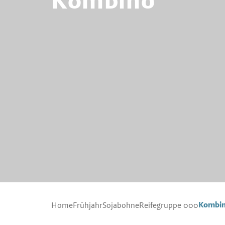
Kombi
Home
Frühjahr
Sojabohne
Reifegruppe 000