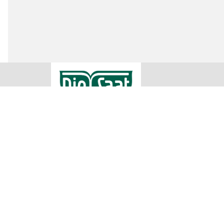
RWA Raiffeisen Ware Austria AG
Rechtliche
Impressum
Raiffeisenstraße 1
AGB
2100 Korneuburg
Datenschu
Teilnahme
00432262755500
Cookie Ein
office@diesaat.at
Irrtümer, Satz und Druckfehler vorbehalten. Verwendete Fotos sind
Produkte in allen Verkaufsstellen sofort vorrätig sein können. Es
übermittelt werden können. Für nähere Informationen zu den Prod
Sa