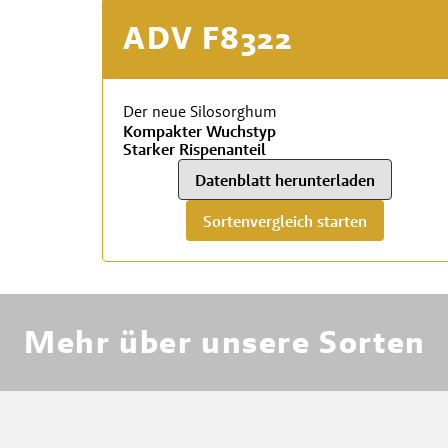
ADV F8322
Der neue Silosorghum
Kompakter Wuchstyp
Starker Rispenanteil
Datenblatt herunterladen
Sortenvergleich starten
RWA
Mehr über unsere Sorten