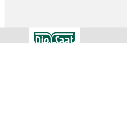
RWA Raiffeisen Ware Austria AG
Rechtliche
Impressum
Raiffeisenstraße 1
AGB
2100 Korneuburg
Datenschu
Teilnahme
00432262755500
Cookie Ein
office@diesaat.at
Irrtümer, Satz und Druckfehler vorbehalten. Verwendete Fotos sind
Produkte in allen Verkaufsstellen sofort vorrätig sein können. Es
übermittelt werden können. Für nähere Informationen zu den Prod
Sa