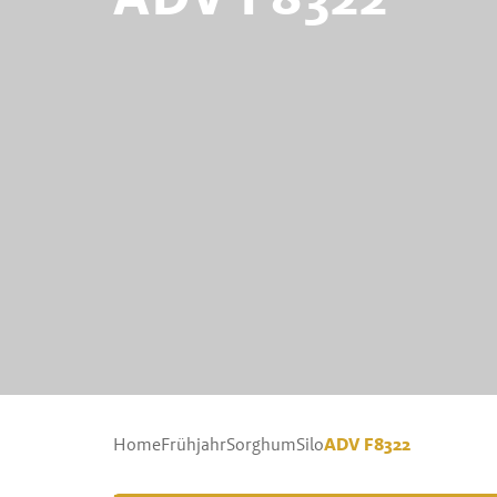
ADV F8322
Home
Frühjahr
Sorghum
Silo