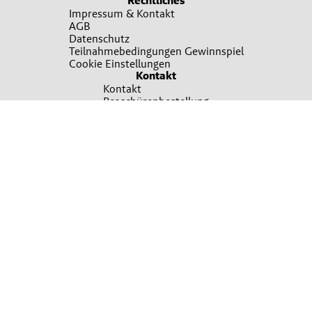
Rechtliches
Impressum & Kontakt
AGB
Datenschutz
Teilnahmebedingungen Gewinnspiel
Cookie Einstellungen
Kontakt
Kontakt
Broschürenbestellung
Sie wollen mehr erfahren?
Ansprechpartner finden
Irrtümer, Satz und Druckfehler vorbehalten. Verwendete Fotos sind teilweise
Symbolfotos. Bitte um Verständnis, dass nicht immer alle beworbenen Produkte
in allen Verkaufsstellen sofort vorrätig sein können. Es gelten die Allgemeinen
Geschäftsbedingungen, die auf Verlangen unentgeltlich übermittelt werden
können. Für nähere Informationen zu den Produkten wenden Sie sich bitte an
Ihre Lagerhaus-Filiale oder Ihren sonstigen Saatguthändler..
© 2026