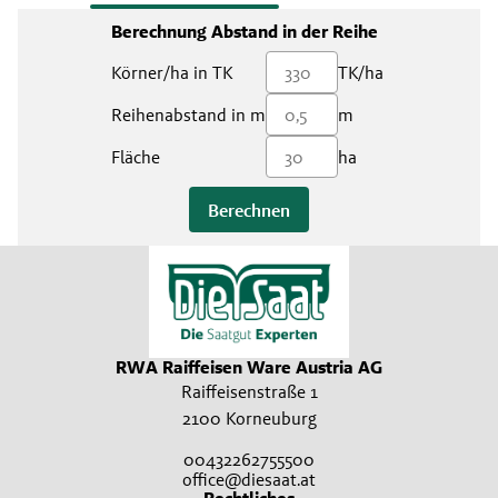
Berechnung Abstand in der Reihe
Körner/ha in TK
TK/ha
Reihenabstand in m
m
Fläche
ha
Berechnen
RWA Raiffeisen Ware Austria AG
Raiffeisenstraße 1
2100 Korneuburg
00432262755500
office@diesaat.at