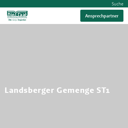
Suche
Ansprechpartner
RWA
Landsberger Gemenge ST1