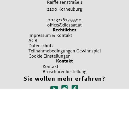
Raiffeisenstraße 1
2100 Korneuburg
00432262755500
office@diesaat.at
Rechtliches
Impressum & Kontakt
AGB
Datenschutz
Teilnahmebedingungen Gewinnspiel
Cookie Einstellungen
Kontakt
Kontakt
Broschürenbestellung
Sie wollen mehr erfahren?
Ansprechpartner finden
Irrtümer, Satz und Druckfehler vorbehalten. Verwendete Fotos sind teilweise
Symbolfotos. Bitte um Verständnis, dass nicht immer alle beworbenen Produkte
in allen Verkaufsstellen sofort vorrätig sein können. Es gelten die Allgemeinen