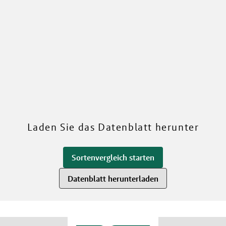
RWA
Mehr über unsere Sorten
Laden Sie das Datenblatt herunter
Sortenvergleich starten
Datenblatt herunterladen