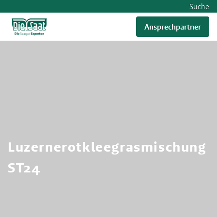
Suche
Ansprechpartner
RWA
Luzernerotkleegrasmischung
ST24