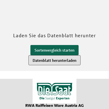
RWA
G
Mehr über unsere Sorten
Laden Sie das Datenblatt herunter
Sortenvergleich starten
Datenblatt herunterladen
RWA Raiffeisen Ware Austria AG