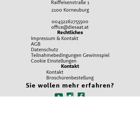
Raiffeisenstraße 1
2100 Korneuburg
00432262755500
office@diesaat.at
Rechtliches
Impressum & Kontakt
AGB
Datenschutz
Teilnahmebedingungen Gewinnspiel
Cookie Einstellungen
Kontakt
Kontakt
Broschürenbestellung
Sie wollen mehr erfahren?
Ansprechpartner finden
Irrtümer, Satz und Druckfehler vorbehalten. Verwendete Fotos sind teilweise
Symbolfotos. Bitte um Verständnis, dass nicht immer alle beworbenen Produkte
in allen Verkaufsstellen sofort vorrätig sein können. Es gelten die Allgemeinen