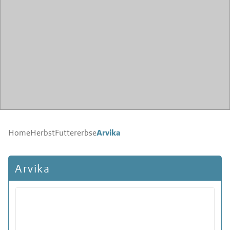
Arvika
Home
Herbst
Futtererbse
Arvika