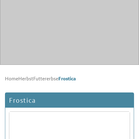
Frostica
Home
Herbst
Futtererbse
Frostica