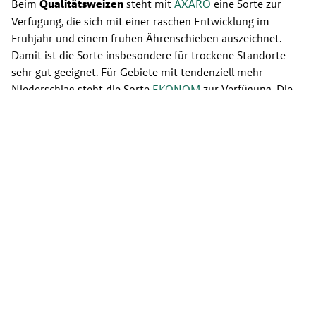
Beim 
Qualitätsweizen
 steht mit 
AXARO
 eine Sorte zur 
Verfügung, die sich mit einer raschen Entwicklung im 
Frühjahr und einem frühen Ährenschieben auszeichnet. 
Damit ist die Sorte insbesondere für trockene Standorte 
sehr gut geeignet. Für Gebiete mit tendenziell mehr 
Niederschlag steht die Sorte 
EKONOM
 zur Verfügung. Die 
Sorte weißt ein besonders hohes 
Stickstoffaneignungsvermögen auf, was zu hohen Erträgen 
und hohen Proteingehalten führt.
RWA Raiffeisen Ware Austria AG
Raiffeisenstraße 1
2100 Korneuburg