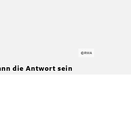
©
RWA
ann die Antwort sein