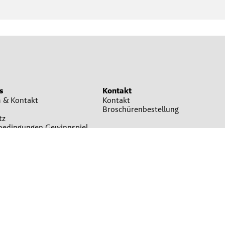
s
Kontakt
 & Kontakt
Kontakt
Broschürenbestellung
tz
bedingungen Gewinnspiel
stellungen
 teilweise Symbolfotos. Bitte um Verständnis, dass nicht immer alle beworbenen
 gelten die Allgemeinen Geschäftsbedingungen, die auf Verlangen unentgeltlich
ukten wenden Sie sich bitte an Ihre Lagerhaus-Filiale oder Ihren sonstigen
atguthändler..
© 2026