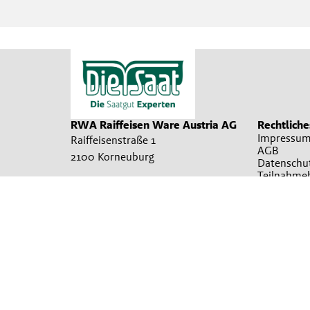
RWA Raiffeisen Ware Austria AG
Rechtliche
Impressum
Raiffeisenstraße 1
AGB
2100 Korneuburg
Datenschu
Teilnahme
00432262755500
Cookie Ein
office@diesaat.at
Irrtümer, Satz und Druckfehler vorbehalten. Verwendete Fotos sind
Produkte in allen Verkaufsstellen sofort vorrätig sein können. Es
übermittelt werden können. Für nähere Informationen zu den Prod
Sa