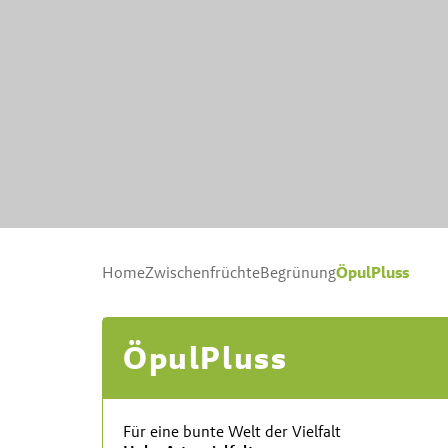
ÖpulPluss
Home
Zwischenfrüchte
Begrünung
ÖpulPluss
Für eine bunte Welt der Vielfalt