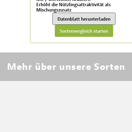
Erhöht die Nützlingsattraktivität als
Mischungszusatz
Datenblatt herunterladen
Sortenvergleich starten
RWA
Mehr über unsere Sorten