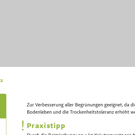
tz
Zur Verbesserung aller Begrünungen geeignet, da die
Bodenleben und die Trockenheitstoleranz erhöht w
!
Praxistipp
Durch die Beimischung von 1 kg Kräuterzusatz pro h