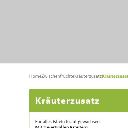
Kräuterzusa
Home
Zwischenfrüchte
Kräuterzusatz
Kräuterzusatz
Für alles ist ein Kraut gewachsen
Mit 7 wertvollen Kräutern