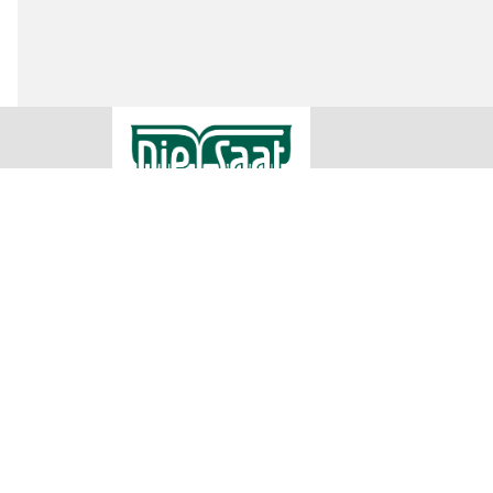
RWA Raiffeisen Ware Austria AG
Rechtliche
Impressum
Raiffeisenstraße 1
AGB
2100 Korneuburg
Datenschu
Teilnahme
00432262755500
Cookie Ein
office@diesaat.at
Irrtümer, Satz und Druckfehler vorbehalten. Verwendete Fotos sind
Produkte in allen Verkaufsstellen sofort vorrätig sein können. Es
übermittelt werden können. Für nähere Informationen zu den Prod
Sa