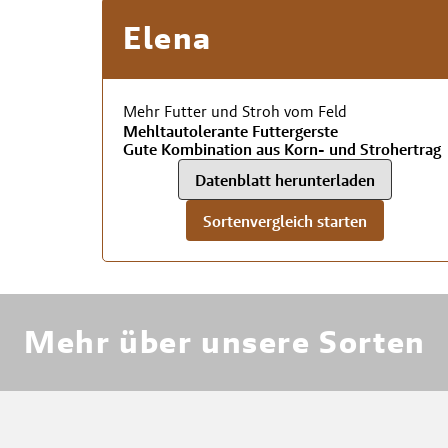
Elena
Mehr Futter und Stroh vom Feld
Mehltautolerante Futtergerste
Gute Kombination aus Korn- und Strohertrag
Datenblatt herunterladen
Sortenvergleich starten
RWA
Mehr über unsere Sorten