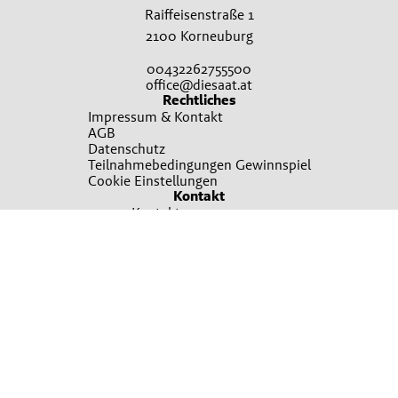
Raiffeisenstraße 1
2100 Korneuburg
00432262755500
office@diesaat.at
Rechtliches
Impressum & Kontakt
AGB
Datenschutz
Teilnahmebedingungen Gewinnspiel
Cookie Einstellungen
Kontakt
Kontakt
Broschürenbestellung
Sie wollen mehr erfahren?
Ansprechpartner finden
Irrtümer, Satz und Druckfehler vorbehalten. Verwendete Fotos sind teilweise
Symbolfotos. Bitte um Verständnis, dass nicht immer alle beworbenen Produkte
in allen Verkaufsstellen sofort vorrätig sein können. Es gelten die Allgemeinen