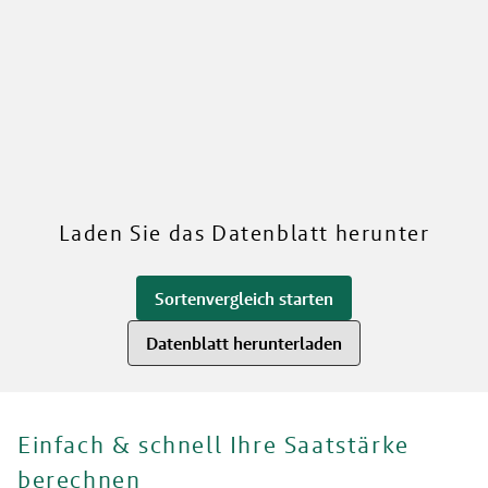
RWA
Mehr über unsere Sorten
Laden Sie das Datenblatt herunter
Sortenvergleich starten
Datenblatt herunterladen
Einfach & schnell Ihre Saatstärke
berechnen