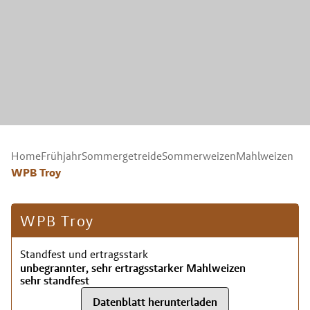
Home
Frühjahr
Sommergetreide
Sommerweizen
Mahlweizen
WPB Troy
WPB Troy
Standfest und ertragsstark
unbegrannter, sehr ertragsstarker Mahlweizen
sehr standfest
Datenblatt herunterladen