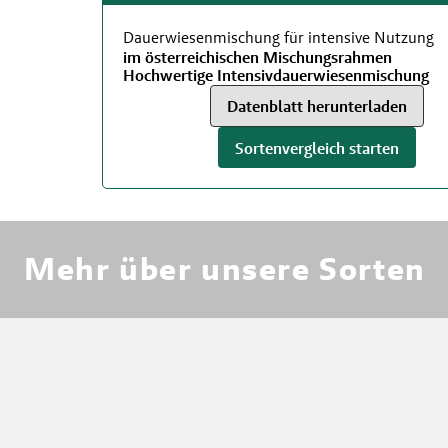
Dauerwiesenmischung für intensive Nutzung
im österreichischen Mischungsrahmen
Hochwertige Intensivdauerwiesenmischung
Datenblatt herunterladen
Sortenvergleich starten
RWA
Mehr über unsere Sorten