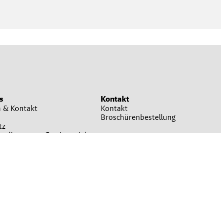
s
Kontakt
 & Kontakt
Kontakt
Broschürenbestellung
tz
bedingungen Gewinnspiel
stellungen
 teilweise Symbolfotos. Bitte um Verständnis, dass nicht immer alle beworbenen
 gelten die Allgemeinen Geschäftsbedingungen, die auf Verlangen unentgeltlich
ukten wenden Sie sich bitte an Ihre Lagerhaus-Filiale oder Ihren sonstigen
atguthändler..
© 2026