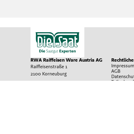
RWA Raiffeisen Ware Austria AG
Rechtliche
Impressum
Raiffeisenstraße 1
AGB
2100 Korneuburg
Datenschu
Teilnahme
00432262755500
Cookie Ein
office@diesaat.at
Irrtümer, Satz und Druckfehler vorbehalten. Verwendete Fotos sind
Produkte in allen Verkaufsstellen sofort vorrätig sein können. Es
übermittelt werden können. Für nähere Informationen zu den Prod
Sa