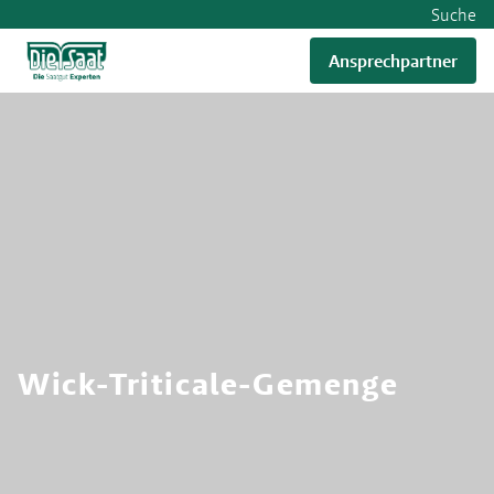
Suche
Ansprechpartner
RWA
Wick-Triticale-Gemenge