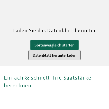
RWA
Mehr über unsere Sorten
Laden Sie das Datenblatt herunter
Sortenvergleich starten
Datenblatt herunterladen
Einfach & schnell Ihre Saatstärke
berechnen