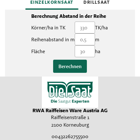
EINZELKORNSAAT
DRILLSAAT
Berechnung Abstand in der Reihe
Körner/ha in TK
TK/ha
Reihenabstand in m
m
Fläche
ha
Berechnen
RWA Raiffeisen Ware Austria AG
Raiffeisenstraße 1
2100 Korneuburg
00432262755500