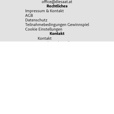
office@diesaat.at
Rechtliches
Impressum & Kontakt
AGB
Datenschutz
Teilnahmebedingungen Gewinnspiel
Cookie Einstellungen
Kontakt
Kontakt
Broschürenbestellung
Sie wollen mehr erfahren?
Ansprechpartner finden
Irrtümer, Satz und Druckfehler vorbehalten. Verwendete Fotos sind teilweise
Symbolfotos. Bitte um Verständnis, dass nicht immer alle beworbenen Produkte
in allen Verkaufsstellen sofort vorrätig sein können. Es gelten die Allgemeinen
Geschäftsbedingungen, die auf Verlangen unentgeltlich übermittelt werden
können. Für nähere Informationen zu den Produkten wenden Sie sich bitte an
Ihre Lagerhaus-Filiale oder Ihren sonstigen Saatguthändler..