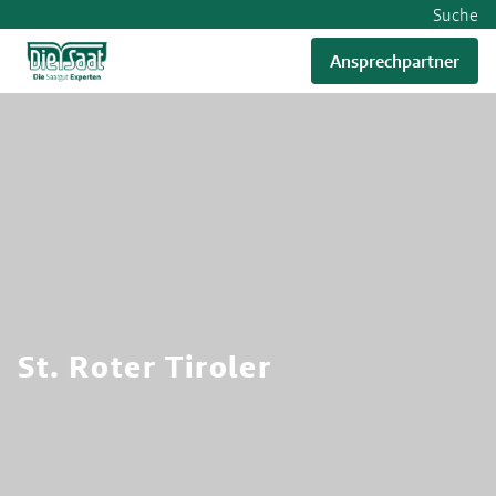
Suche
Ansprechpartner
RWA
St. Roter Tiroler