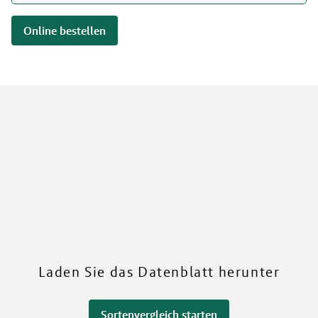
Online bestellen
RWA
Mehr über unsere Sorten
Laden Sie das Datenblatt herunter
Sortenvergleich starten