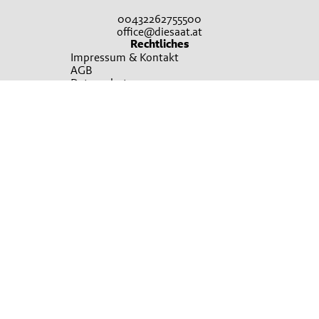
00432262755500
office@diesaat.at
Rechtliches
Impressum & Kontakt
AGB
Datenschutz
Teilnahmebedingungen Gewinnspiel
Cookie Einstellungen
Kontakt
Kontakt
Broschürenbestellung
Sie wollen mehr erfahren?
Ansprechpartner finden
Irrtümer, Satz und Druckfehler vorbehalten. Verwendete Fotos sind teilweise
Symbolfotos. Bitte um Verständnis, dass nicht immer alle beworbenen Produkte
in allen Verkaufsstellen sofort vorrätig sein können. Es gelten die Allgemeinen
Geschäftsbedingungen, die auf Verlangen unentgeltlich übermittelt werden
können. Für nähere Informationen zu den Produkten wenden Sie sich bitte an