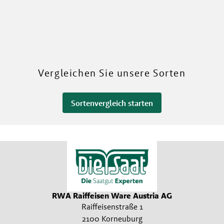
RWA
Mehr über unsere Sorten
Vergleichen Sie unsere Sorten
Sortenvergleich starten
RWA Raiffeisen Ware Austria AG
Raiffeisenstraße 1
2100 Korneuburg